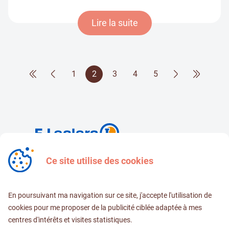
Lire la suite
1
2
3
4
5
& E.Leclerc
Aurillac
Ce site utilise des cookies
(2) AOP : Appellation d'Origine Protégée
En poursuivant ma navigation sur ce site, j'accepte l'utilisation de
N'oubliez pas de consulter nos
conditions d'utilisation
et notre
cookies pour me proposer de la publicité ciblée adaptée à mes
politique de confidentialité
.
centres d'intérêts et visites statistiques.