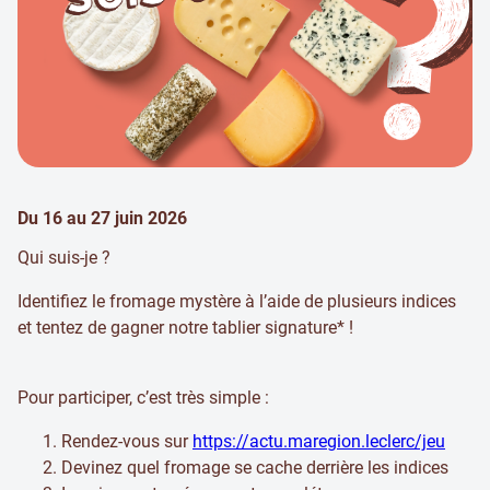
Du 16 au 27 juin 2026
Qui suis-je ?
Identifiez le fromage mystère à l’aide de plusieurs indices
et tentez de gagner notre tablier signature* !
Pour participer, c’est très simple :
Rendez-vous sur
https://actu.maregion.leclerc/jeu
Devinez quel fromage se cache derrière les indices