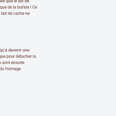
es que le lait de
que de la bufala ! Ce
 lait de vache ne
usqu'à devenir une
ique pour détacher la
s sont ensuite
r du fromage.