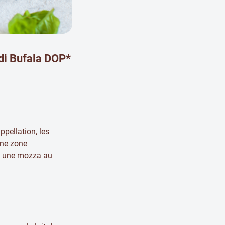
 di Bufala DOP*
ppellation, les
une zone
f, une mozza au