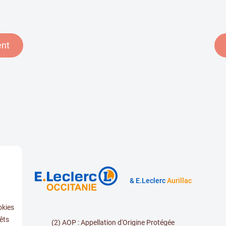
ent
& E.Leclerc
Aurillac
okies
êts
(2) AOP : Appellation d'Origine Protégée