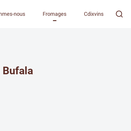
mmes-nous
Fromages
Cdixvins
i Bufala