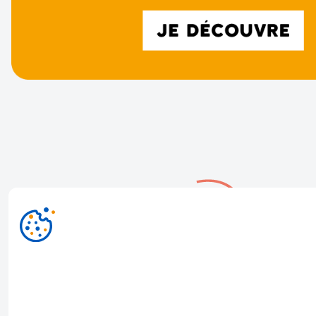
Ce site utilise des cookies
En ce moment chez nous
En poursuivant ma navigation sur ce site, j'accepte l'utilisation de
cookies pour me proposer de la publicité ciblée adaptée à mes ce
d'intérêts et visites statistiques.