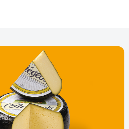
mmes-nous
Fromages
Cdixvins