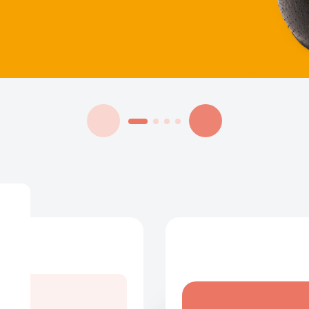
Calendrier 
ntres