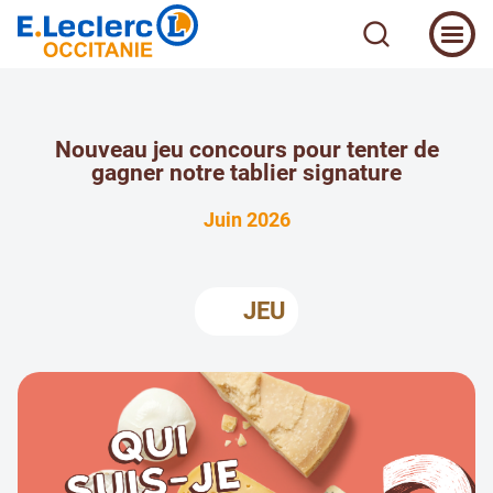
Nouveau jeu concours pour tenter de
gagner notre tablier signature
Juin 2026
JEU