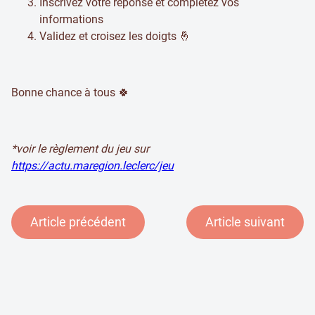
Inscrivez votre réponse et complétez vos
informations
Validez et croisez les doigts 🤞
Bonne chance à tous 🍀
*voir le règlement du jeu sur
https://actu.maregion.leclerc/jeu
Article précédent
Article suivant