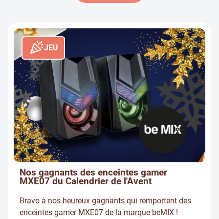
JEU
Nos gagnants des enceintes gamer
MXE07 du Calendrier de l'Avent
Bravo à nos heureux gagnants qui remportent des
enceintes gamer MXE07 de la marque beMIX !