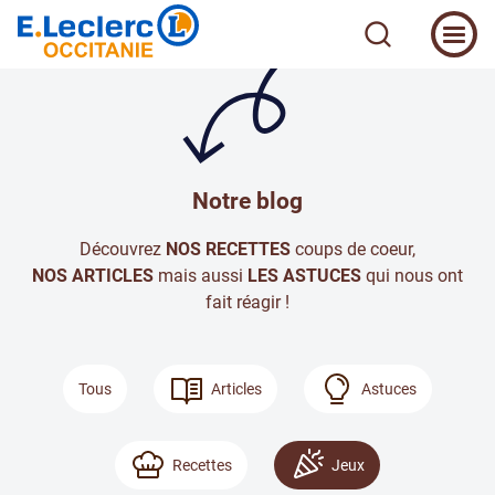
Notre blog
Découvrez
NOS RECETTES
coups de coeur,
NOS ARTICLES
mais aussi
LES ASTUCES
qui nous ont
fait réagir !
Tous
Articles
Astuces
Recettes
Jeux