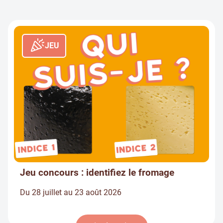
JEU
Jeu concours : identifiez le fromage
Du 28 juillet au 23 août 2026