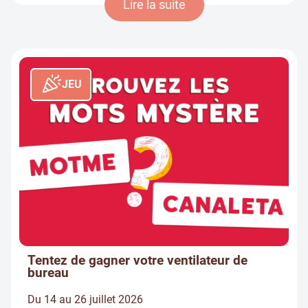
Lire la suite
JEU
Tentez de gagner votre ventilateur de
bureau
Du 14 au 26 juillet 2026