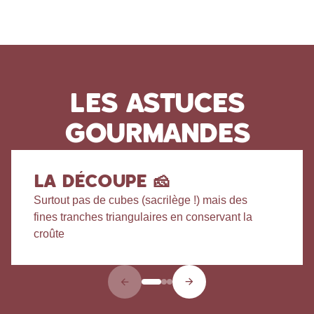
LES ASTUCES
GOURMANDES
LA DÉCOUPE 🧀
L
Surtout pas de cubes (sacrilège !) mais des
Pe
fines tranches triangulaires en conservant la
au
croûte