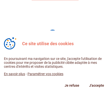
& E.Leclerc
Aurillac
Ce site utilise des cookies
(2) AOP : Appellation d'Origine Protégée
En poursuivant ma navigation sur ce site, j'accepte l'utilisation de
cookies pour me proposer de la publicité ciblée adaptée à mes
N'oubliez pas de consulter nos
conditions d'utilisation
et notre
centres d'intérêts et visites statistiques.
politique de confidentialité
.
En savoir plus
-
Accessibilité : Partiellement conforme
Paramétrer vos cookies
© 2026 Magasins E.Leclerc Occitanie et Aurillac - Design et
développement :
Plugandcom
Je refuse
J'accepte